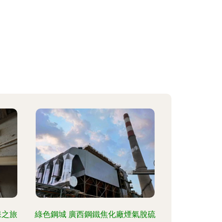
保之旅
綠色鋼城 廣西鋼鐵焦化廠煙氣脫硫