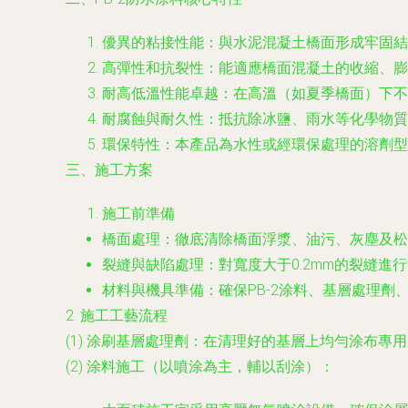
優異的粘接性能：與水泥混凝土橋面形成牢固結
高彈性和抗裂性：能適應橋面混凝土的收縮、膨
耐高低溫性能卓越：在高溫（如夏季橋面）下不
耐腐蝕與耐久性：抵抗除冰鹽、雨水等化學物質
環保特性：本產品為水性或經環保處理的溶劑型
三、施工方案
施工前準備
橋面處理：徹底清除橋面浮漿、油污、灰塵及松
裂縫與缺陷處理：對寬度大于0.2mm的裂縫進
材料與機具準備：確保PB-2涂料、基層處理
2. 施工工藝流程
(1) 涂刷基層處理劑：在清理好的基層上均勻涂布專
(2) 涂料施工（以噴涂為主，輔以刮涂）：