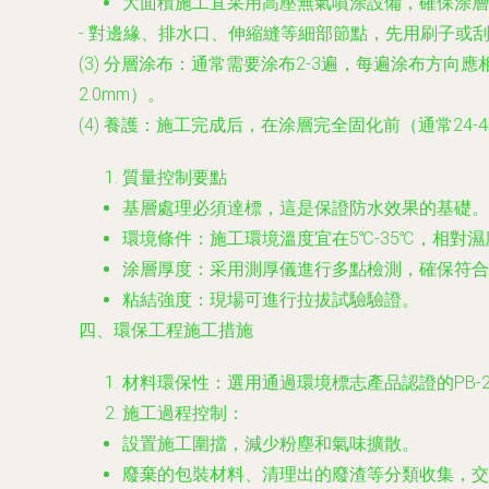
大面積施工宜采用高壓無氣噴涂設備，確保涂層
- 對邊緣、排水口、伸縮縫等細部節點，先用刷子或
(3) 分層涂布：通常需要涂布2-3遍，每遍涂布方
2.0mm）。
(4) 養護：施工完成后，在涂層完全固化前（通常2
質量控制要點
基層處理必須達標，這是保證防水效果的基礎。
環境條件：施工環境溫度宜在5℃-35℃，相對
涂層厚度：采用測厚儀進行多點檢測，確保符合
粘結強度：現場可進行拉拔試驗驗證。
四、環保工程施工措施
材料環保性：選用通過環境標志產品認證的PB
施工過程控制：
設置施工圍擋，減少粉塵和氣味擴散。
廢棄的包裝材料、清理出的廢渣等分類收集，交