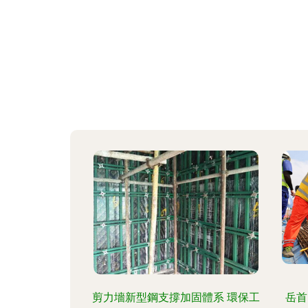
剪力墻新型鋼支撐加固體系 環保工
岳首