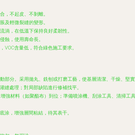
合，不起皮、不剝離。
脹及輕微裂縫的變形。
流淌，在低溫下保持良好柔韌性。
侵蝕，使用壽命長。
，VOC含量低，符合綠色施工要求。
動部分。采用拋丸、銑刨或打磨工藝，使基層清潔、干燥、堅實
行灌縫處理；對局部缺陷進行修補找平。
劑、增強材料（如聚酯布）到位；準備噴涂機、刮涂工具、清掃工
用底涂，增強層間粘結，待其表干。