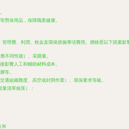
。
等勞保用品，保障職業健康。
、管理費、利潤、稅金及環保措施專項費用。價格受以下因素影
型對應不同性能）、采購量。
接影響人工和輔助材料成本。
層等。
交通組織難度、高空或封閉作業）、環保要求等級。
程量清單核算）：
方米