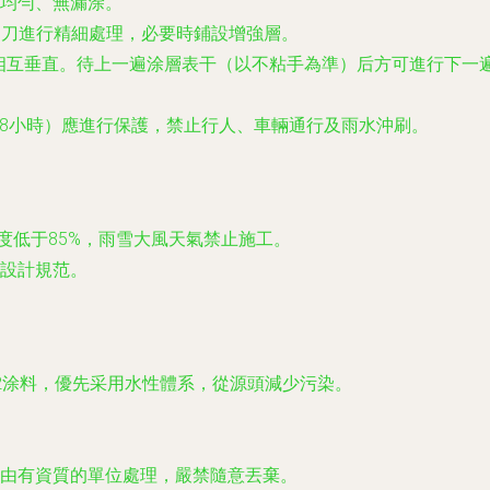
均勻、無漏涂。
刮刀進行精細處理，必要時鋪設增強層。
向應相互垂直。待上一遍涂層表干（以不粘手為準）后方可進行下一遍
4-48小時）應進行保護，禁止行人、車輛通行及雨水沖刷。
濕度低于85%，雨雪大風天氣禁止施工。
設計規范。
-2涂料，優先采用水性體系，從源頭減少污染。
由有資質的單位處理，嚴禁隨意丟棄。