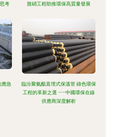
位思考
脫硝工程助推環保高質量發展
的應急
臨汾聚氨酯直埋式保溫管 綠色環保
工程的革新之選 ——中國環保在線
供應商深度解析