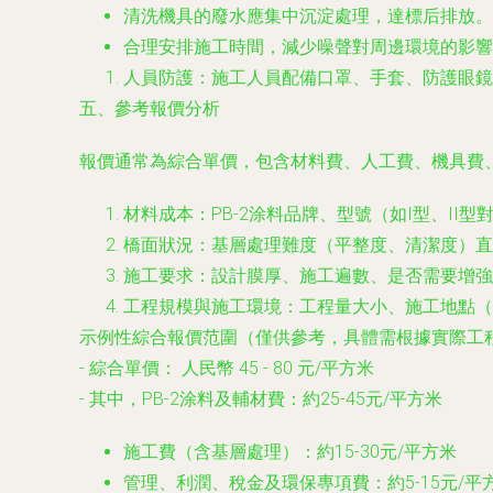
清洗機具的廢水應集中沉淀處理，達標后排放。
合理安排施工時間，減少噪聲對周邊環境的影響
人員防護：施工人員配備口罩、手套、防護眼鏡
五、參考報價分析
報價通常為綜合單價，包含材料費、人工費、機具費
材料成本：PB-2涂料品牌、型號（如I型、II
橋面狀況：基層處理難度（平整度、清潔度）直
施工要求：設計膜厚、施工遍數、是否需要增強
工程規模與施工環境：工程量大小、施工地點（
示例性綜合報價范圍（僅供參考，具體需根據實際工
-
綜合單價：
人民幣 45 - 80 元/平方米
- 其中，PB-2涂料及輔材費：約25-45元/平方米
施工費（含基層處理）：約15-30元/平方米
管理、利潤、稅金及環保專項費：約5-15元/平